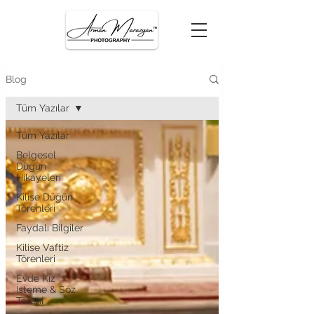
Blog
Tüm Yazılar
Tüm Yazılar
Belgesel
Düğün
Hikayeleri
Kilise Düğün
Törenleri
Faydalı Bilgiler
Kilise Vaftiz
Törenleri
Evde Kız
İsteme & Söz
Töreni