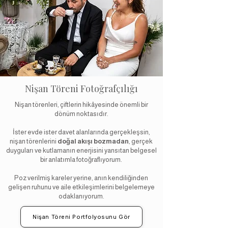
Nişan Töreni Fotoğrafçılığı
Nişan törenleri, çiftlerin hikâyesinde önemli bir
dönüm noktasıdır.
İster evde ister davet alanlarında gerçekleşsin,
nişan törenlerini
doğal akışı bozmadan
, gerçek
duyguları ve kutlamanın enerjisini yansıtan belgesel
bir anlatımla fotoğraflıyorum.
Poz verilmiş kareler yerine, anın kendiliğinden
gelişen ruhunu ve aile etkileşimlerini belgelemeye
odaklanıyorum.
Nişan Töreni Portfolyosunu Gör