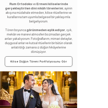
Rum Ortodoks
ve
Ermeni kiliselerinde
gerçekleştirilen dini nikâh törenlerini
, ayinin
akışına müdahale etmeden, kilise ritüellerine ve
kurallarına tam uyumla belgesel bir yaklaşımla
belgeliyorum.
Tören boyunca
görünmeden eşlik ediyor
, ışık,
mekân ve manevi atmosferi bozmadan gerçek
anları yakalıyorum. Fotoğraflarım; mimari detaylar,
duygusal anlar ve kutsal ritüellerin bir bütün olarak
anlatıldığı zamansız düğün hikâyelerine
dönüşüyor.
Kilise Düğün Töreni Portfolyosunu Gör