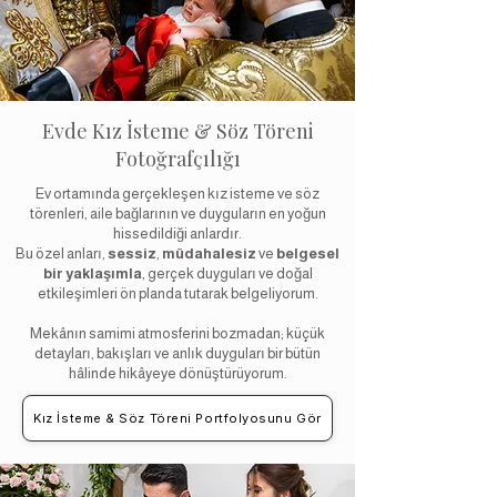
Evde Kız İsteme & Söz Töreni
Fotoğrafçılığı
Ev ortamında gerçekleşen kız isteme ve söz
törenleri, aile bağlarının ve duyguların en yoğun
hissedildiği anlardır.
Bu özel anları,
sessiz
,
müdahalesiz
ve
belgesel
bir yaklaşımla
, gerçek duyguları ve doğal
etkileşimleri ön planda tutarak belgeliyorum.
Mekânın samimi atmosferini bozmadan; küçük
detayları, bakışları ve anlık duyguları bir bütün
hâlinde hikâyeye dönüştürüyorum.
Kız İsteme & Söz Töreni Portfolyosunu Gör