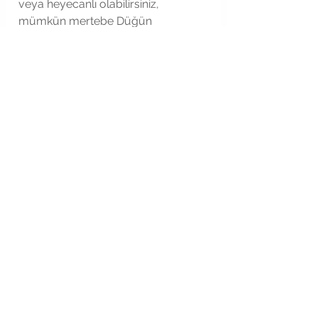
veya heyecanlı olabilirsiniz, 
mümkün mertebe Düğün 
gününüzün tadını çıkarmaya, anı 
yaşamaya ve rahat olmaya çalışın. 
😊
   Sizin de düğün günü başımıza bu 
geldi veya arkadaşımın düğününde 
şu oldu dediğiniz bir tavsiyeniz 
varsa mutlaka yoruma yazın :)
Etiketler: