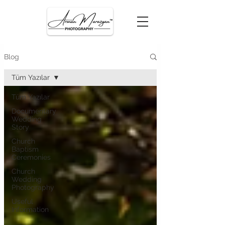
Blog
Tüm Yazılar
Tüm Yazılar
Documentary
Wedding
Story
Church
Baptism
Ceremonies
Church
Wedding
Photography
Useful
Information