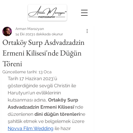
Arman Marazyan
14 Eki 2023
1 dakikada okunur
Ortaköy Surp Asdvadzadzin
Ermeni Kilisesi'nde Düğün
Töreni
Güncelleme tarihi:
13 Oca
Tarih 17 Haziran 2023'ü 
gösterdiğinde sevgili Christin ile 
Harutyun'un evliliklerinin 
kutsanması adına, 
Ortaköy Surp 
Asdvadzadzin Ermeni Kilisesi
'nde 
düzenlenen 
dini düğün törenleri
ne 
şahitlik etmek ve belgelemek üzere 
Novva Film Wedding
 ile hazır 