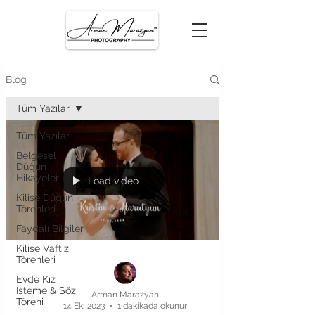
Blog
Tüm Yazılar
Tüm Yazılar
Belgesel
Düğün
Hikayeleri
Load video
Kilise Düğün
Törenleri
Faydalı Bilgiler
Kilise Vaftiz
Törenleri
Evde Kız
İsteme & Söz
Arman Marazyan
Töreni
14 Eki 2023
1 dakikada okunur