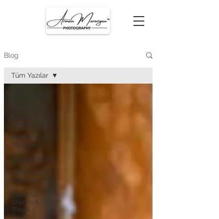
Blog
Tüm Yazılar
Tüm Yazılar
Belgesel
Düğün
Hikayeleri
Kilise Düğün
Törenleri
Faydalı Bilgiler
Kilise Vaftiz
Törenleri
Evde Kız
İsteme & Söz
Töreni